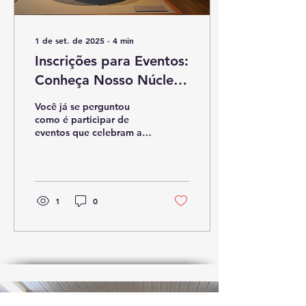
1 de set. de 2025
∙
4
min
Inscrições para Eventos:
Conheça Nosso Núcleo
Histórico
Você já se perguntou
como é participar de
eventos que celebram a
história e a cultura? Os
eventos históricos são
uma oportunidade...
1
0