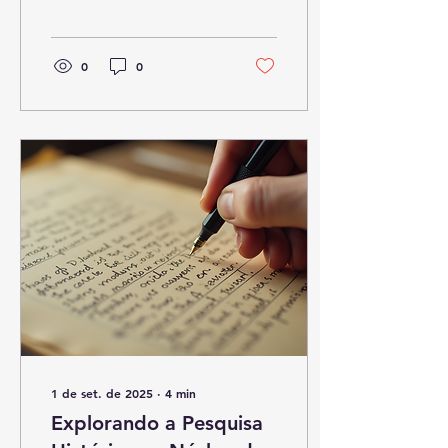
conectam com o passado,
revelando histórias que...
0
0
1 de set. de 2025
∙
4
min
Explorando a Pesquisa