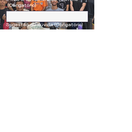
(Obrigatório)
Sugestão ou dúvida
(Obrigatório)
Enviar
Nupedoch@gmail.com
Rua Cícero Duarte, 905, Bairro
Junco, Picos-PI, CEP:
64.607-670
,
Sala do NUPEDOCH (Bloco de
História)
Política de Privacidade
Declaração de acessibilidade
Termos e Condições