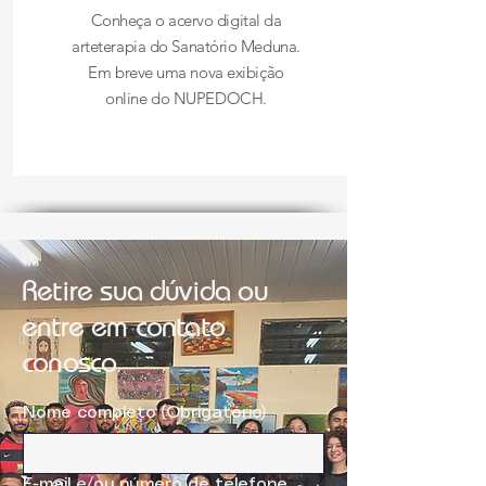
Conheça o acervo digital da
arteterapia do Sanatório Meduna.
Em breve uma nova exibição
online do NUPEDOCH.
Retire sua dúvida ou
entre em contato
conosco
Nome completo
(Obrigatório)
E-mail e/ou número de telefone