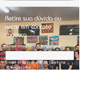
Retire sua dúvida ou
entre em contato
conosco
Nome completo
(Obrigatório)
E-mail e/ou número de telefone
(Obrigatório)
Sugestão ou dúvida
(Obrigatório)
Enviar