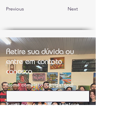
Previous
Next
Retire sua dúvida ou
entre em contato
conosco
Nome completo
(Obrigatório)
E-mail e/ou número de telefone
(Obrigatório)
Sugestão ou dúvida
(Obrigatório)